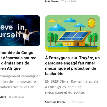
Inès Morel
17 avril 2026
t humide du Congo
 : désormais source
À Entraygues-sur-Truyère, un
 d’émissions de
garagiste engagé fait rimer
 en Afrique
mécanique et protection de
la planète
Changement climatique :
EN BREF Olivier Raynal, garagiste
tion des températures
à Entraygues, combine
riations des pluies en…
mécanique et durabilité.
viere
15 avril 2026
Sandrine Riviere
12 avril 2026