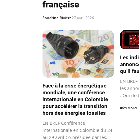
française
Sandrine Riviere
27 avril 2026
Les ind
annonce
qu’il fa
EN BREF D
Face à la crise énergétique
les annon
mondiale, une conférence
: Qui doi
internationale en Colombie
pour accélérer la transition
Inès Morel
hors des énergies fossiles
EN BREF Conférence
internationale en Colombie du 24
au 29 avril Co-présidée par les