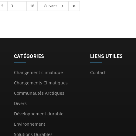
2
3
...
18
Suivant
CATÉGORIES
LIENS UTILES
Changement climatique
Contact
Changements Climatiques
Communautés Arctiques
Divers
Développement durable
Environnement
Solutions Durables