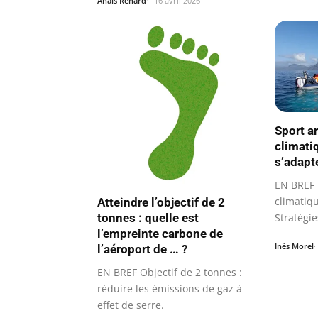
Anaïs Renard
16 avril 2026
Sport a
climati
s’adapte
EN BREF
climatiq
Atteindre l’objectif de 2
tonnes : quelle est
Stratégi
l’empreinte carbone de
Inès Morel
l’aéroport de … ?
EN BREF Objectif de 2 tonnes :
réduire les émissions de gaz à
effet de serre.