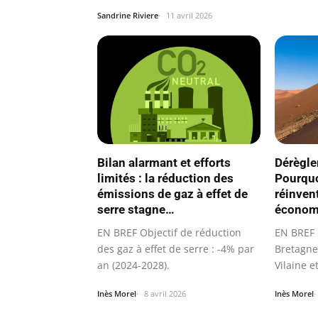
Sandrine Riviere
11 avril 2026
Dérègle
Bilan alarmant et efforts
Pourquo
limités : la réduction des
réinven
émissions de gaz à effet de
économi
serre stagne…
EN BREF 
EN BREF Objectif de réduction
Bretagne,
des gaz à effet de serre : -4% par
Vilaine e
an (2024-2028).
Inès Morel
Inès Morel
8 avril 2026