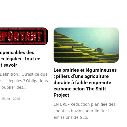
ispensables des
s légales : tout ce
ut savoir
Les prairies et légumineuses
éfinition : Qu’est-ce que
: piliers d’une agriculture
ces légales ? Obligations
durable à faible empreinte
t publier des…
carbone selon The Shift
Project
25 avril 2026
EN BREF Réduction planifiée des
cheptels bovins pour limiter les
émissions de GES.