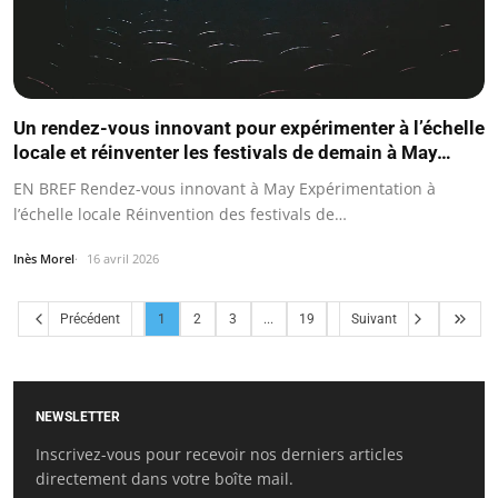
Un rendez-vous innovant pour expérimenter à l’échelle
locale et réinventer les festivals de demain à May…
EN BREF Rendez-vous innovant à May Expérimentation à
l’échelle locale Réinvention des festivals de…
Inès Morel
16 avril 2026
Précédent
1
2
3
...
19
Suivant
NEWSLETTER
Inscrivez-vous pour recevoir nos derniers articles
directement dans votre boîte mail.