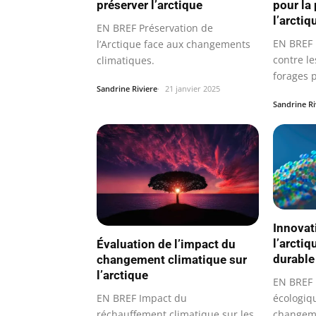
préserver l’arctique
pour la
l’arctiq
EN BREF Préservation de
EN BREF P
l’Arctique face aux changements
contre le
climatiques.
forages p
Sandrine Riviere
21 janvier 2025
Sandrine Ri
Innovat
l’arctiq
Évaluation de l’impact du
durable
changement climatique sur
l’arctique
EN BREF 
EN BREF Impact du
écologiqu
réchauffement climatique sur les
changeme