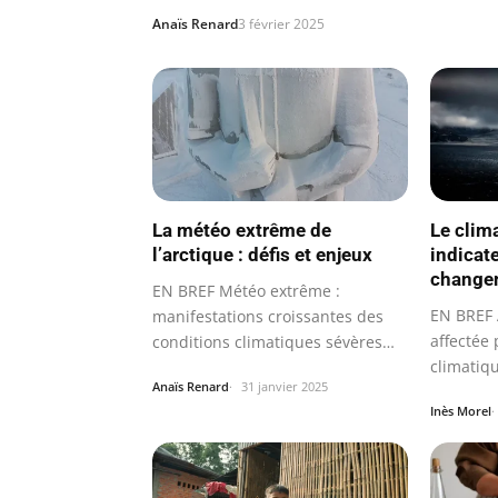
Anaïs Renard
3 février 2025
La météo extrême de
Le clima
l’arctique : défis et enjeux
indicate
change
EN BREF Météo extrême :
EN BREF A
manifestations croissantes des
affectée
conditions climatiques sévères
climatiq
dans…
Anaïs Renard
31 janvier 2025
Inès Morel