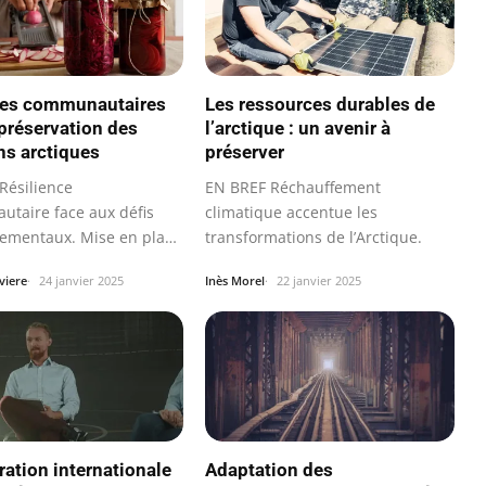
ives communautaires
Les ressources durables de
 préservation des
l’arctique : un avenir à
ons arctiques
préserver
Résilience
EN BREF Réchauffement
taire face aux défis
climatique accentue les
ementaux. Mise en place
transformations de l’Arctique.
ives…
viere
24 janvier 2025
Inès Morel
22 janvier 2025
ration internationale
Adaptation des