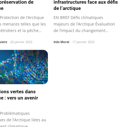
 préservation de
infrastructures face aux défis
ue
de l’arctique
rotection de l’Arctique
EN BREF Défis climatiques
s menaces telles que les
majeurs de l’Arctique Évaluation
étroliers et la pêche…
de l’impact du changement
climatique…
viere
20 janvier 2025
Inès Morel
17 janvier 2025
ions vertes dans
ue : vers un avenir
Problématiques
es de l’Arctique liées au
nt climatique