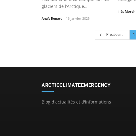
glaciers de l’Arctique
Opportu
Inès Morel
Observations des…
Anaïs Renard
16 janvier 2025
Précédent
1
ARCTICCLIMATEEMERGENCY
Blog d'actualités et d'informations