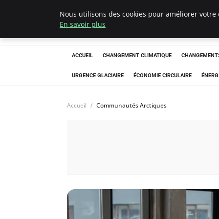
Nous utilisons des cookies pour améliorer votre 
Arcticclimateem
En savoir plus
ACCUEIL
CHANGEMENT CLIMATIQUE
CHANGEMENTS
URGENCE GLACIAIRE
ÉCONOMIE CIRCULAIRE
ÉNERG
Accueil
Communautés Arctiques