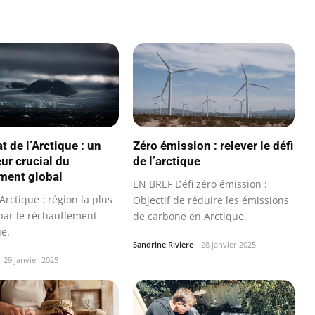
t de l’Arctique : un
Zéro émission : relever le défi
ur crucial du
de l’arctique
ment global
EN BREF Défi zéro émission :
rctique : région la plus
Objectif de réduire les émissions
 par le réchauffement
de carbone en Arctique.
ue.
Sandrine Riviere
28 janvier 2025
29 janvier 2025