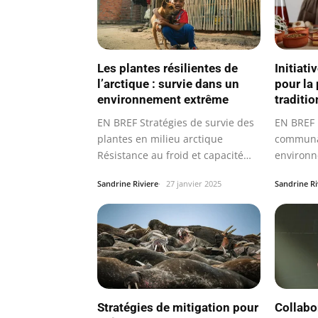
Les plantes résilientes de
Initiat
l’arctique : survie dans un
pour la
environnement extrême
traditi
EN BREF Stratégies de survie des
EN BREF 
plantes en milieu arctique
communau
Résistance au froid et capacité…
environn
d’initiat
Sandrine Riviere
27 janvier 2025
Sandrine Ri
Stratégies de mitigation pour
Collabo