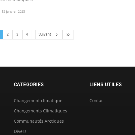
nités…
15 janvier 2025
2
3
4
Suivant
CATÉGORIES
LIENS UTILES
Changement climatique
Contact
Changements Climatiques
Communautés Arctiques
Divers